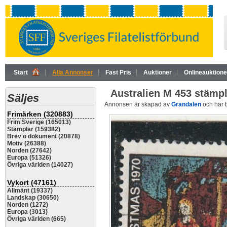
Start
Alla Annonser
Fast Pris
Auktioner
Onlineauktione
Australien M 453 stämpl
Säljes
Annonsen är skapad av
Grandalen
och har 
Frimärken (320883)
Frim Sverige (165013)
Stämplar (159382)
Brev o dokument (20878)
Motiv (26388)
Norden (27642)
Europa (51326)
Övriga världen (14027)
Vykort (47161)
Allmänt (19337)
Landskap (30650)
Norden (1272)
Europa (3013)
Övriga världen (665)