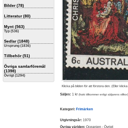
Bilder (78)
Litteratur (80)
Mynt (563)
Typ (536)
Sedlar (1848)
Ursprung (1836)
Tillbehör (51)
Övriga samlarföremål
(1398)
Övrigt (1294)
Klicka på bilden för att förstora den. (Eller klick
Säljes:
1 kr
(frakt tillkommer enligt säljarens villkor
Kategori:
Frimärken
Utgivningsår:
1970
Övriga världen:
Oceanien - Övrigt